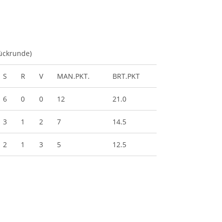
ückrunde)
S
R
V
MAN.PKT.
BRT.PKT
6
0
0
12
21.0
3
1
2
7
14.5
2
1
3
5
12.5