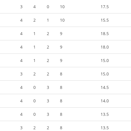
3
4
0
10
17.5
4
2
1
10
15.5
4
1
2
9
18.5
4
1
2
9
18.0
4
1
2
9
15.0
3
2
2
8
15.0
4
0
3
8
14.5
4
0
3
8
14.0
4
0
3
8
13.5
3
2
2
8
13.5