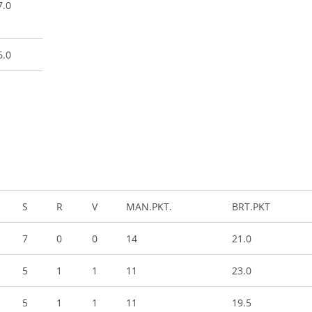
7.0
6.0
S
R
V
MAN.PKT.
BRT.PKT
7
0
0
14
21.0
5
1
1
11
23.0
5
1
1
11
19.5