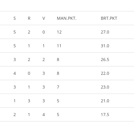
S
R
V
MAN.PKT.
BRT.PKT
5
2
0
12
27.0
5
1
1
11
31.0
3
2
2
8
26.5
4
0
3
8
22.0
3
1
3
7
23.0
1
3
3
5
21.0
2
1
4
5
17.5