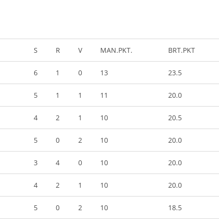
S
R
V
MAN.PKT.
BRT.PKT
6
1
0
13
23.5
5
1
1
11
20.0
4
2
1
10
20.5
5
0
2
10
20.0
3
4
0
10
20.0
4
2
1
10
20.0
5
0
2
10
18.5