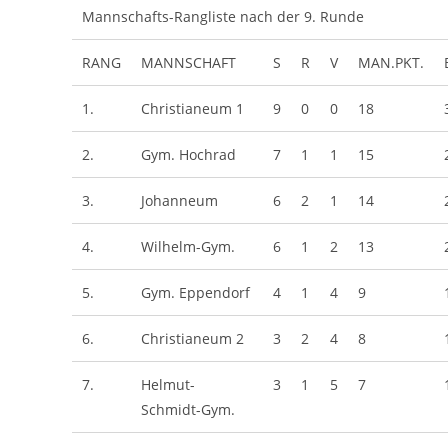
Mannschafts-Rangliste nach der 9. Runde
RANG
MANNSCHAFT
S
R
V
MAN.PKT.
1.
Christianeum 1
9
0
0
18
2.
Gym. Hochrad
7
1
1
15
3.
Johanneum
6
2
1
14
4.
Wilhelm-Gym.
6
1
2
13
5.
Gym. Eppendorf
4
1
4
9
6.
Christianeum 2
3
2
4
8
7.
Helmut-
3
1
5
7
Schmidt-Gym.