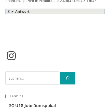
Chancen, speziell in Hinblick auf 2.Dxd4+ Dxd4 3.Txd4?
Antwort
Instagram
Suchen
Termine
SG U18-Jubiläumspokal