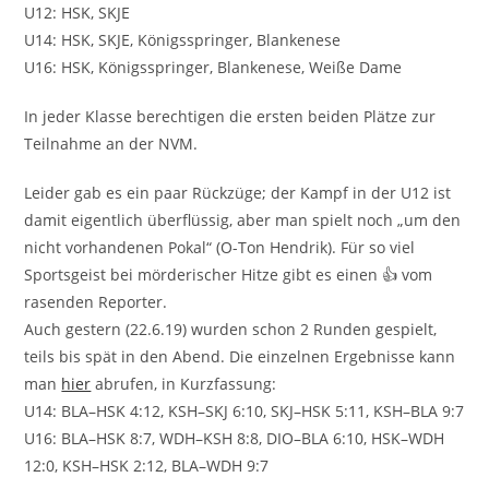
U12: HSK, SKJE
U14: HSK, SKJE, Königsspringer, Blankenese
U16: HSK, Königsspringer, Blankenese, Weiße Dame
In jeder Klasse berechtigen die ersten beiden Plätze zur
Teilnahme an der NVM.
Leider gab es ein paar Rückzüge; der Kampf in der U12 ist
damit eigentlich überflüssig, aber man spielt noch „um den
nicht vorhandenen Pokal“ (O-Ton Hendrik). Für so viel
Sportsgeist bei mörderischer Hitze gibt es einen 👍 vom
rasenden Reporter.
Auch gestern (22.6.19) wurden schon 2 Runden gespielt,
teils bis spät in den Abend. Die einzelnen Ergebnisse kann
man
hier
abrufen, in Kurzfassung:
U14: BLA–HSK 4:12, KSH–SKJ 6:10, SKJ–HSK 5:11, KSH–BLA 9:7
U16: BLA–HSK 8:7, WDH–KSH 8:8, DIO–BLA 6:10, HSK–WDH
12:0, KSH–HSK 2:12, BLA–WDH 9:7