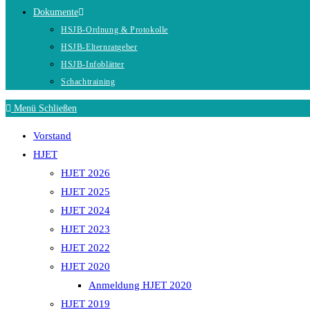
Dokumente
HSJB-Ordnung & Protokolle
HSJB-Elternratgeber
HSJB-Infoblätter
Schachtraining
Menü
Schließen
Vorstand
HJET
HJET 2026
HJET 2025
HJET 2024
HJET 2023
HJET 2022
HJET 2020
Anmeldung HJET 2020
HJET 2019