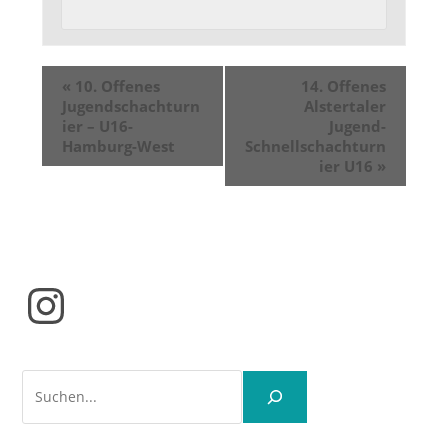
«
10. Offenes
14. Offenes
Jugendschachturn
Alstertaler
ier – U16-
Jugend-
Hamburg-West
Schnellschachturn
ier U16
»
Instagram
Suchen