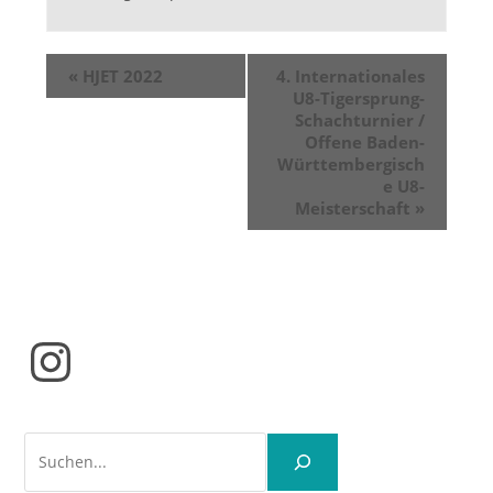
«
HJET 2022
4. Internationales
U8-Tigersprung-
Schachturnier /
Offene Baden-
Württembergisch
e U8-
Meisterschaft
»
Instagram
Suchen