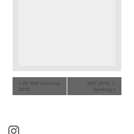
«
29. HSK Kids-Cup
HJET 2019, 1.
2018
Spieltag
»
Instagram