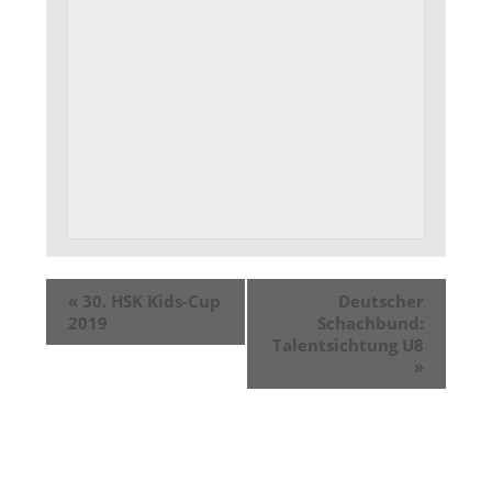
«
30. HSK Kids-Cup
Deutscher
2019
Schachbund:
Talentsichtung U8
»