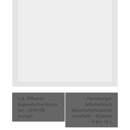
«
6. Offenes
Hamburger
Jugendschachturn
Schulschach
ier – U16 (SV
Mannschaftsmeist
Lurup)
erschaft – Klassen
5 bis 13
»