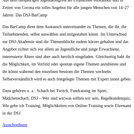
Auf dem diesjährigen Jugendkongress als Projektidee entstanden und in
Zeiten von Corona ein tolles Angebot für alle jungen Menschen von 14–27
Jahren: Das DSJ-BarCamp
Das BarCamp dient dem Austausch untereinander zu Themen, die ihr, die
Teilnehmenden, selbst auswählen und mitgestalten könnt. Im Unterschied
zur DSJ-Akademie sind die Themenblöcke zudem kürzer gehalten und das
Angebot richtet sich vor allem an Jugendliche und junge Erwachsene,
interessierte Ältere sind aber auch herzlich eingeladen. Gleichzeitig habt ihr
die Möglichkeit, im Vorfeld oder spontan eigene Themen anzubieten und
ihr könnt während den einzelnen Sessions die Themen wechseln.
Selbstverständlich wird es auch festgelegte Themen mit Expert:innen geben.
Dazu gehören u. a.: Schach bei Twitch, Fundraising im Sport,
Mädchenschach, DSJ – Wer sind wir|was sollten wir sein, Regelkundenquiz,
Wie gebe ich Training, Möglichkeiten von Online-Training sowie Ehrenamt
in der DSJ.
Ausschreibung