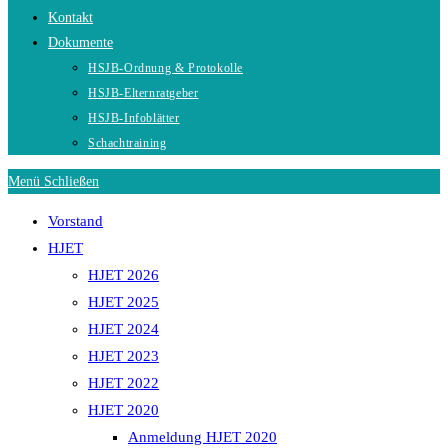
Kontakt
Dokumente
HSJB-Ordnung & Protokolle
HSJB-Elternratgeber
HSJB-Infoblätter
Schachtraining
Menü
Schließen
Vorstand
HJET
HJET 2026
HJET 2025
HJET 2024
HJET 2023
HJET 2022
HJET 2020
Anmeldung HJET 2020