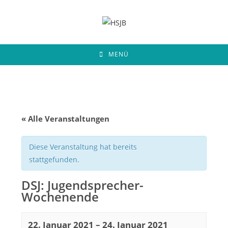
Zum
Inhalt
springen
MENÜ
« Alle Veranstaltungen
Diese Veranstaltung hat bereits
stattgefunden.
DSJ: Jugendsprecher-
Wochenende
22. Januar 2021
–
24. Januar 2021