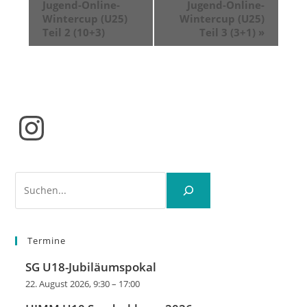
Jugend-Online-
Jugend-Online-
Wintercup (U25)
Wintercup (U25)
Teil 2 (10+3)
Teil 3 (3+1)
»
Instagram
Suchen
Termine
SG U18-Jubiläumspokal
22. August 2026, 9:30
–
17:00