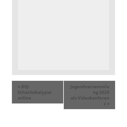
«
DSJ:
Jugendversammlu
Schachokalypse
ng 2020
online
als Videokonferen
z
»