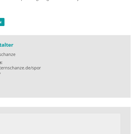
N
talter
nschanze
e:
ternschanze.de/spor
/