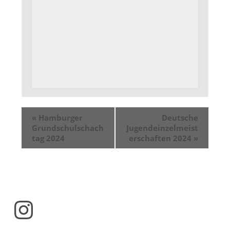
«
Hamburger
Deutsche
Grundschulschach
Jugendeinzelmeist
tag 2024
erschaften 2024
»
Instagram