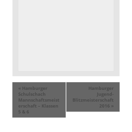
«
Hamburger
Hamburger
Schulschach
Jugend-
Mannschaftsmeist
Blitzmeisterschaft
erschaft – Klassen
2016
»
5 & 6