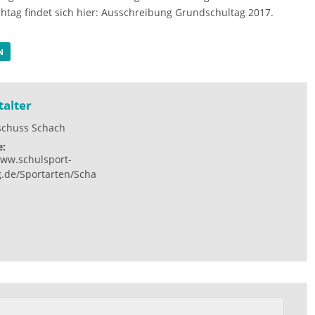
ag findet sich hier:
Ausschreibung Grundschultag 2017
.
N
talter
schuss Schach
e:
www.schulsport-
.de/Sportarten/Scha