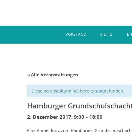
Zum
Inhalt
springen
VORSTAND
HJET
E
« Alle Veranstaltungen
Diese Veranstaltung hat bereits stattgefunden.
Hamburger Grundschulschach
2. Dezember 2017, 9:00
–
18:00
Eine Anmeldung zum Hamburger Grundschulschachtag