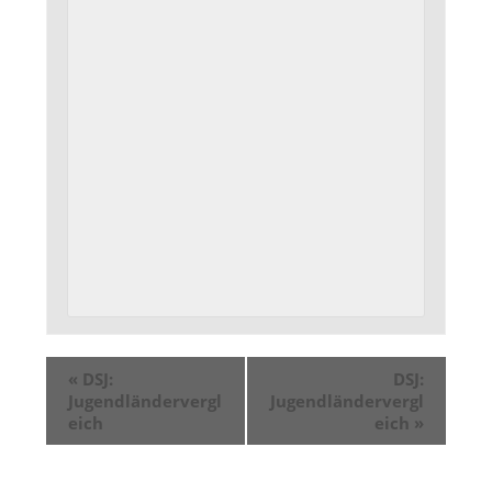
«
DSJ:
DSJ:
Jugendländervergl
Jugendländervergl
eich
eich
»