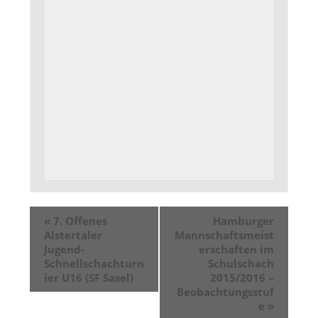
«
7. Offenes
Hamburger
Alstertaler
Mannschaftsmeist
Jugend-
erschaften im
Schnellschachturn
Schulschach
ier U16 (SF Sasel)
2015/2016 –
Beobachtungsstuf
e
»