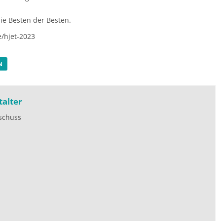
die Besten der Besten.
e/hjet-2023
N
talter
schuss