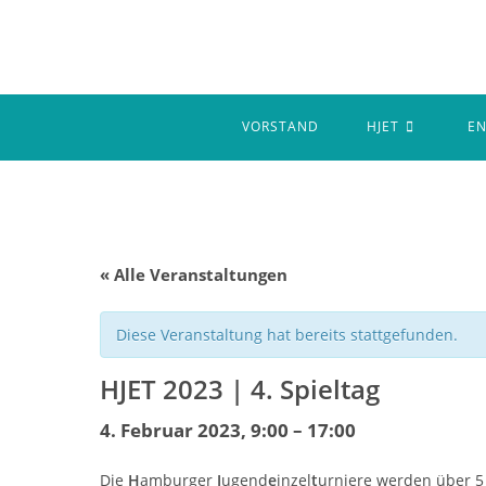
Zum
Inhalt
springen
VORSTAND
HJET
E
« Alle Veranstaltungen
Diese Veranstaltung hat bereits stattgefunden.
HJET 2023 | 4. Spieltag
4. Februar 2023, 9:00
–
17:00
Die
H
amburger
J
ugend
e
inzel
t
urniere werden über 5