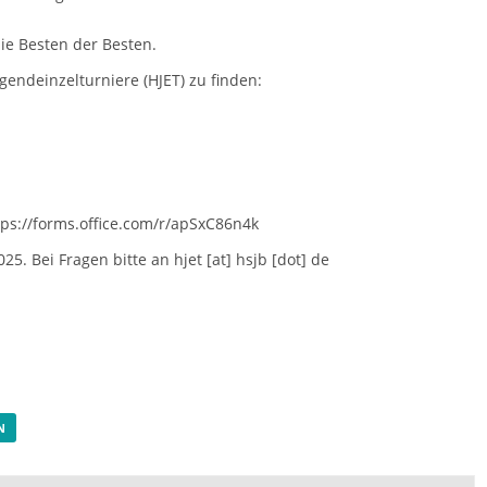
die Besten der Besten.
endeinzelturniere (HJET) zu finden:
tps://forms.office.com/r/apSxC86n4k
025. Bei Fragen bitte an
hjet [at] hsjb [dot] de
N