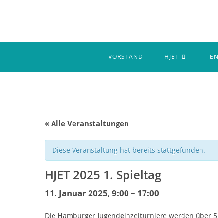
Zum
Inhalt
springen
VORSTAND
HJET
E
« Alle Veranstaltungen
Diese Veranstaltung hat bereits stattgefunden.
HJET 2025 1. Spieltag
11. Januar 2025, 9:00
–
17:00
Die
H
amburger
J
ugend
e
inzel
t
urniere werden über 5