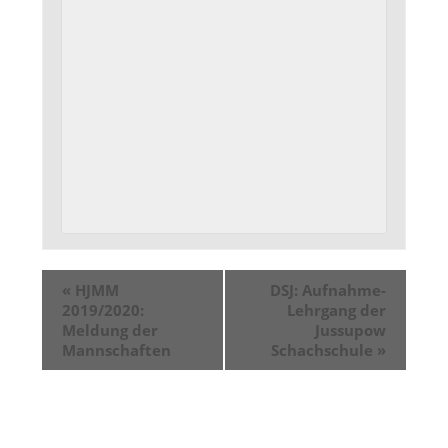
«
HJMM
DSJ: Aufnahme-
2019/2020:
Lehrgang der
Meldung der
Jussupow
Mannschaften
Schachschule
»