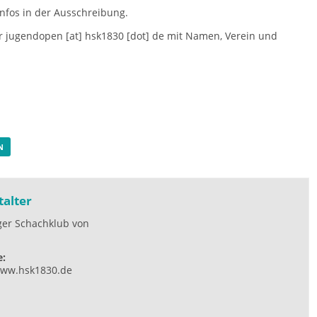
Infos in der Ausschreibung.
er
jugendopen [at] hsk1830 [dot] de
mit Namen, Verein und
N
talter
er Schachklub von
.
e:
www.hsk1830.de