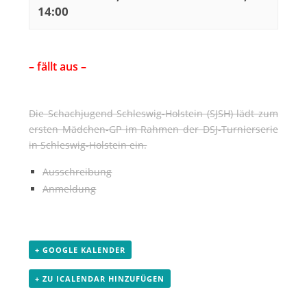
14:00
– fällt aus –
Die Schachjugend Schleswig-Holstein (SJSH) lädt zum
ersten Mädchen-GP im Rahmen der DSJ-Turnierserie
in Schleswig-Holstein ein.
Ausschreibung
Anmeldung
+ GOOGLE KALENDER
+ ZU ICALENDAR HINZUFÜGEN