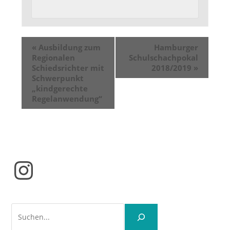
«
Ausbildung zum
Hamburger
Regionalen
Schulschachpokal
Schiedsrichter mit
2018/2019
»
Schwerpunkt
„kindgerechte
Regelanwendung“
Instagram
Suchen