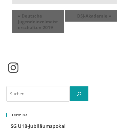
«
Deutsche
DSJ-Akademie
»
Jugendeinzelmeist
erschaften 2019
Instagram
Suchen
Termine
SG U18-Jubiläumspokal