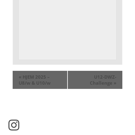
«
HJEM 2025 –
U12-DWZ-
U8/w & U10/w
Challenge
»
Instagram