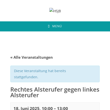
Zum
Inhalt
springen
MENÜ
« Alle Veranstaltungen
Diese Veranstaltung hat bereits
stattgefunden.
Rechtes Alsterufer gegen linkes
Alsterufer
18. Juni 2025, 10:00
–
13:00