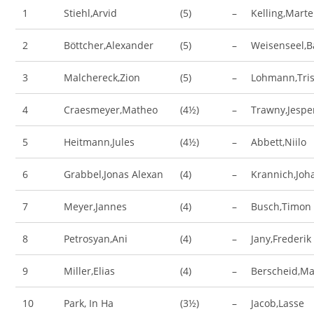
1
Stiehl,Arvid
(5)
–
Kelling,Mart
2
Böttcher,Alexander
(5)
–
Weisenseel,B
3
Malchereck,Zion
(5)
–
Lohmann,Tri
4
Craesmeyer,Matheo
(4½)
–
Trawny,Jespe
5
Heitmann,Jules
(4½)
–
Abbett,Niilo
6
Grabbel,Jonas Alexan
(4)
–
Krannich,Joh
7
Meyer,Jannes
(4)
–
Busch,Timon
8
Petrosyan,Ani
(4)
–
Jany,Frederik
9
Miller,Elias
(4)
–
Berscheid,M
10
Park, In Ha
(3½)
–
Jacob,Lasse