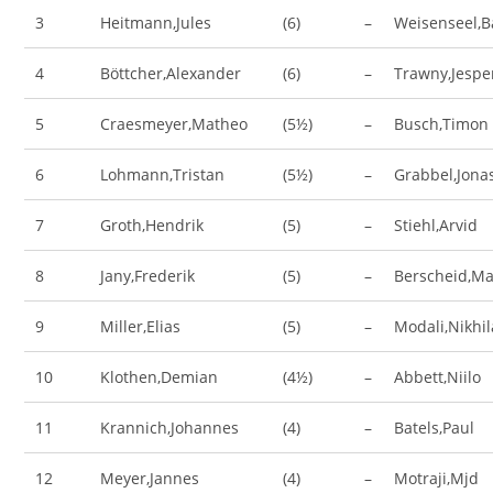
3
Heitmann,Jules
(6)
–
Weisenseel,B
4
Böttcher,Alexander
(6)
–
Trawny,Jespe
5
Craesmeyer,Matheo
(5½)
–
Busch,Timon
6
Lohmann,Tristan
(5½)
–
Grabbel,Jona
7
Groth,Hendrik
(5)
–
Stiehl,Arvid
8
Jany,Frederik
(5)
–
Berscheid,M
9
Miller,Elias
(5)
–
Modali,Nikhi
10
Klothen,Demian
(4½)
–
Abbett,Niilo
11
Krannich,Johannes
(4)
–
Batels,Paul
12
Meyer,Jannes
(4)
–
Motraji,Mjd