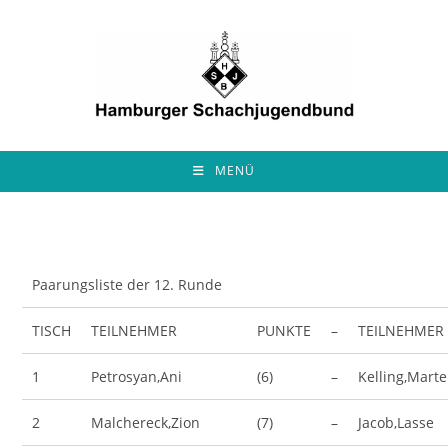
Zum
Inhalt
springen
MENÜ
Paarungsliste der 12. Runde
TISCH
TEILNEHMER
PUNKTE
–
TEILNEHMER
1
Petrosyan,Ani
(6)
–
Kelling,Mart
2
Malchereck,Zion
(7)
–
Jacob,Lasse