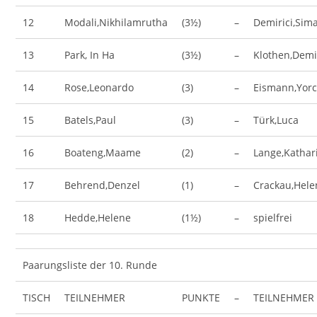
12
Modali,Nikhilamrutha
(3½)
–
Demirici,Sim
13
Park, In Ha
(3½)
–
Klothen,Dem
14
Rose,Leonardo
(3)
–
Eismann,Yorc
15
Batels,Paul
(3)
–
Türk,Luca
16
Boateng,Maame
(2)
–
Lange,Kathar
17
Behrend,Denzel
(1)
–
Crackau,Hele
18
Hedde,Helene
(1½)
–
spielfrei
Paarungsliste der 10. Runde
TISCH
TEILNEHMER
PUNKTE
–
TEILNEHMER