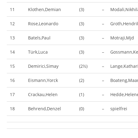
11
Klothen,Demian
(3)
–
Modali,Nikhi
12
Rose,Leonardo
(3)
–
Groth,Hendri
13
Batels,Paul
(3)
–
Motraji,Mjd
14
Türk,Luca
(3)
–
Gossmann,Ke
15
Demirici,Simay
(2½)
–
Lange,Kathar
16
Eismann,Yorck
(2)
–
Boateng,Ma
17
Crackau,Helen
(1)
–
Hedde,Helen
18
Behrend,Denzel
(0)
–
spielfrei