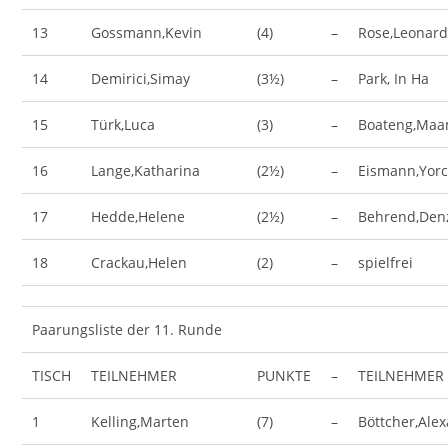
13
Gossmann,Kevin
(4)
–
Rose,Leonar
14
Demirici,Simay
(3½)
–
Park, In Ha
15
Türk,Luca
(3)
–
Boateng,Ma
16
Lange,Katharina
(2½)
–
Eismann,Yorc
17
Hedde,Helene
(2½)
–
Behrend,Den
18
Crackau,Helen
(2)
–
spielfrei
Paarungsliste der 11. Runde
TISCH
TEILNEHMER
PUNKTE
–
TEILNEHMER
1
Kelling,Marten
(7)
–
Böttcher,Ale