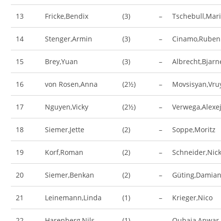
13
Fricke,Bendix
(3)
–
Tschebull,Mar
14
Stenger,Armin
(3)
–
Cinamo,Ruben
15
Brey,Yuan
(3)
–
Albrecht,Bjarn
16
von Rosen,Anna
(2½)
–
Movsisyan,Vru
17
Nguyen,Vicky
(2½)
–
Verwega,Alexe
18
Siemer,Jette
(2)
–
Soppe,Moritz
19
Korf,Roman
(2)
–
Schneider,Nic
20
Siemer,Benkan
(2)
–
Güting,Damia
21
Leinemann,Linda
(1)
–
Krieger,Nico
22
Harenberg,Nils
(1)
–
Qubaja,Anwar