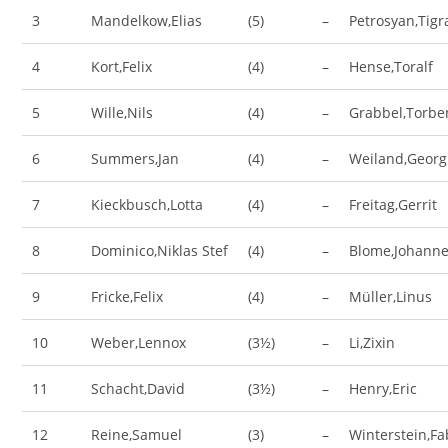
3
Mandelkow,Elias
(5)
–
Petrosyan,Tigr
4
Kort,Felix
(4)
–
Hense,Toralf
5
Wille,Nils
(4)
–
Grabbel,Torbe
6
Summers,Jan
(4)
–
Weiland,Georg
7
Kieckbusch,Lotta
(4)
–
Freitag,Gerrit
8
Dominico,Niklas Stef
(4)
–
Blome,Johann
9
Fricke,Felix
(4)
–
Müller,Linus
10
Weber,Lennox
(3½)
–
Li,Zixin
11
Schacht,David
(3½)
–
Henry,Eric
12
Reine,Samuel
(3)
–
Winterstein,Fa