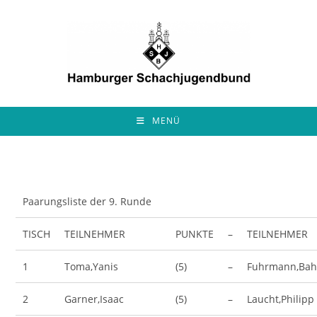
Zum
Inhalt
springen
MENÜ
Paarungsliste der 9. Runde
TISCH
TEILNEHMER
PUNKTE
–
TEILNEHMER
1
Toma,Yanis
(5)
–
Fuhrmann,Ba
2
Garner,Isaac
(5)
–
Laucht,Philipp