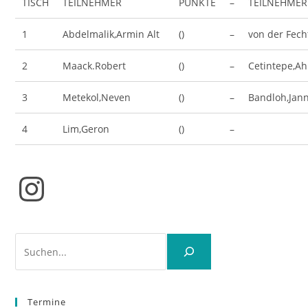
TISCH
TEILNEHMER
PUNKTE
–
TEILNEHMER
1
Abdelmalik,Armin Alt
()
–
von der Fech
2
Maack.Robert
()
–
Cetintepe,A
3
Metekol,Neven
()
–
Bandloh,Jann
4
Lim,Geron
()
–
Instagram
Suchen
Termine