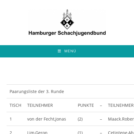
Zum
Inhalt
springen
MENÜ
Paarungsliste der 3. Runde
TISCH
TEILNEHMER
PUNKTE
–
TEILNEHMER
1
von der Fecht,Jonas
(2)
–
Maack.Rober
2
Lim,Geron
(1)
–
Cetintepe,A