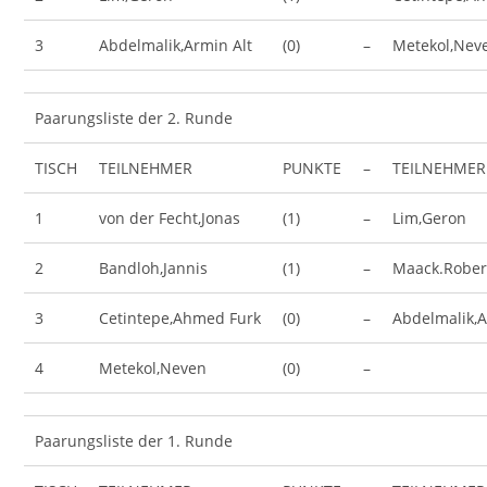
3
Abdelmalik,Armin Alt
(0)
–
Metekol,Nev
Paarungsliste der 2. Runde
TISCH
TEILNEHMER
PUNKTE
–
TEILNEHMER
1
von der Fecht,Jonas
(1)
–
Lim,Geron
2
Bandloh,Jannis
(1)
–
Maack.Rober
3
Cetintepe,Ahmed Furk
(0)
–
Abdelmalik,A
4
Metekol,Neven
(0)
–
Paarungsliste der 1. Runde