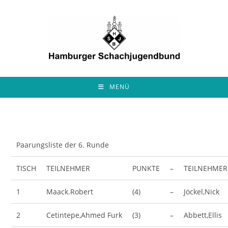
Zum
Inhalt
springen
MENÜ
Paarungsliste der 6. Runde
TISCH
TEILNEHMER
PUNKTE
–
TEILNEHMER
1
Maack.Robert
(4)
–
Jöckel,Nick
2
Cetintepe,Ahmed Furk
(3)
–
Abbett,Ellis