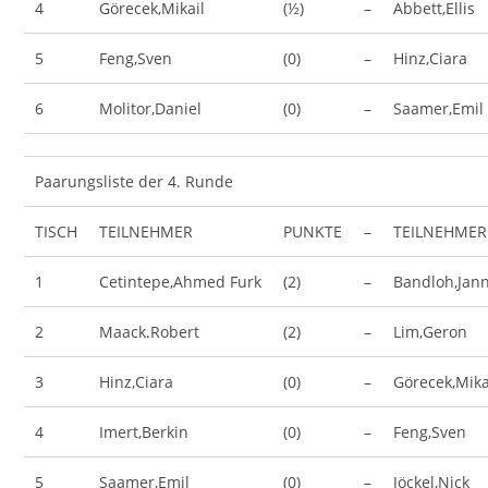
4
Görecek,Mikail
(½)
–
Abbett,Ellis
5
Feng,Sven
(0)
–
Hinz,Ciara
6
Molitor,Daniel
(0)
–
Saamer,Emil
Paarungsliste der 4. Runde
TISCH
TEILNEHMER
PUNKTE
–
TEILNEHMER
1
Cetintepe,Ahmed Furk
(2)
–
Bandloh,Jann
2
Maack.Robert
(2)
–
Lim,Geron
3
Hinz,Ciara
(0)
–
Görecek,Mika
4
Imert,Berkin
(0)
–
Feng,Sven
5
Saamer,Emil
(0)
–
Jöckel,Nick