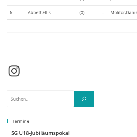
6
Abbett,Ellis
(0)
–
Molitor,Dani
Instagram
Suchen
Termine
SG U18-Jubiläumspokal