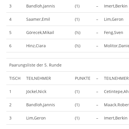
3
Bandloh,Jannis
(1)
–
Imert,Berkin
4
Saamer,Emil
(1)
–
Lim,Geron
5
Görecek,Mikail
(½)
–
Feng,Sven
6
Hinz,Ciara
(½)
–
Molitor,Dani
Paarungsliste der 5. Runde
TISCH
TEILNEHMER
PUNKTE
–
TEILNEHMER
1
Jöckel,Nick
(1)
–
Cetintepe,A
2
Bandloh,Jannis
(1)
–
Maack.Rober
3
Lim,Geron
(1)
–
Imert,Berkin