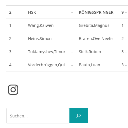
2
HSK
–
KÖNIGSSPRINGER
9 –
1
Wang,Kaiwen
–
Grebita,Magnus
1 –
2
Heins,Simon
–
Braren,Ove Neelis
2 –
3
Tuktamyshev,Timur
–
Sielk,Ruben
3 –
4
Vorderbrüggen,Qui
–
Bauta,Luan
3 –
Instagram
Suchen