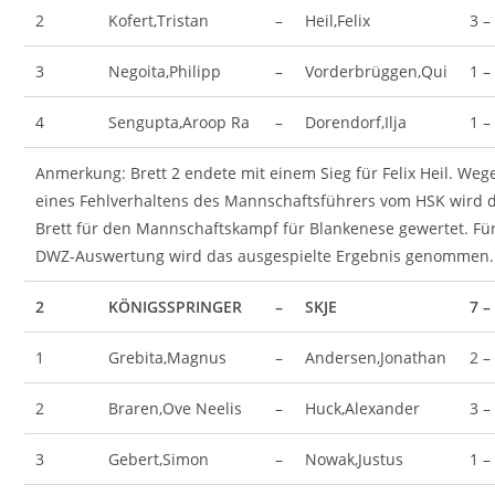
2
Kofert,Tristan
–
Heil,Felix
3 –
3
Negoita,Philipp
–
Vorderbrüggen,Qui
1 –
4
Sengupta,Aroop Ra
–
Dorendorf,Ilja
1 –
Anmerkung: Brett 2 endete mit einem Sieg für Felix Heil. Weg
eines Fehlverhaltens des Mannschaftsführers vom HSK wird 
Brett für den Mannschaftskampf für Blankenese gewertet. Für
DWZ-Auswertung wird das ausgespielte Ergebnis genommen.
2
KÖNIGSSPRINGER
–
SKJE
7 –
1
Grebita,Magnus
–
Andersen,Jonathan
2 –
2
Braren,Ove Neelis
–
Huck,Alexander
3 –
3
Gebert,Simon
–
Nowak,Justus
1 –