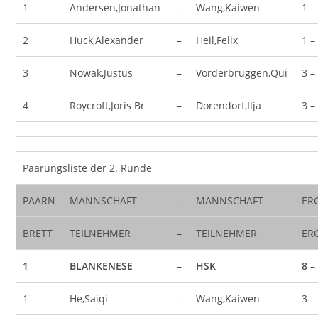
1
Andersen,Jonathan
–
Wang,Kaiwen
1 –
2
Huck,Alexander
–
Heil,Felix
1 –
3
Nowak,Justus
–
Vorderbrüggen,Qui
3 –
4
Roycroft,Joris Br
–
Dorendorf,Ilja
3 –
Paarungsliste der 2. Runde
PAARN
MANNSCHAFT
–
MANNSCHAFT
ER
BRETT
TEILNEHMER
–
TEILNEHMER
ER
1
BLANKENESE
–
HSK
8 –
1
He,Saiqi
–
Wang,Kaiwen
3 –