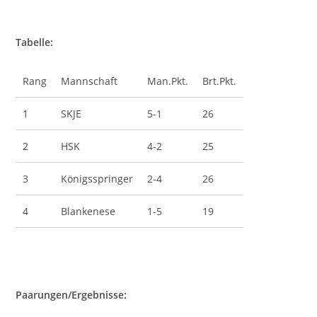
Tabelle:
Rang
Mannschaft
Man.Pkt.
Brt.Pkt.
1
SKJE
5-1
26
2
HSK
4-2
25
3
Königsspringer
2-4
26
4
Blankenese
1-5
19
Paarungen/Ergebnisse: