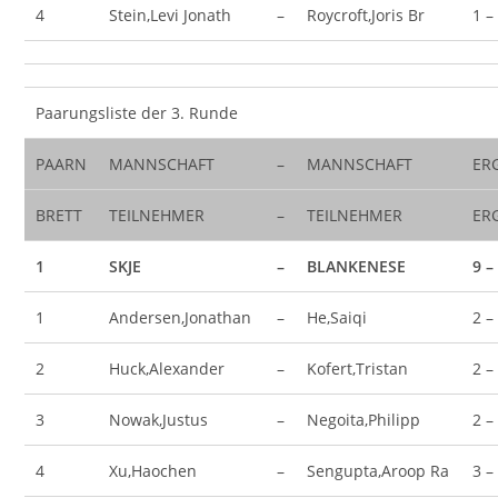
4
Stein,Levi Jonath
–
Roycroft,Joris Br
1 –
Paarungsliste der 3. Runde
PAARN
MANNSCHAFT
–
MANNSCHAFT
ER
BRETT
TEILNEHMER
–
TEILNEHMER
ER
1
SKJE
–
BLANKENESE
9 –
1
Andersen,Jonathan
–
He,Saiqi
2 –
2
Huck,Alexander
–
Kofert,Tristan
2 –
3
Nowak,Justus
–
Negoita,Philipp
2 –
4
Xu,Haochen
–
Sengupta,Aroop Ra
3 –