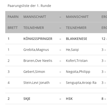
Paarungsliste der 1. Runde
PAARN
MANNSCHAFT
–
MANNSCHAFT
ER
BRETT
TEILNEHMER
–
TEILNEHMER
ER
1
KÖNIGSSPRINGER
–
BLANKENESE
12 
1
Grebita,Magnus
–
He,Saiqi
3 –
2
Braren,Ove Neelis
–
Kofert,Tristan
3 –
3
Gebert,Simon
–
Negoita,Philipp
3 –
4
Stein,Levi Jonath
–
Sengupta,Aroop Ra
3 –
2
SKJE
–
HSK
8 –