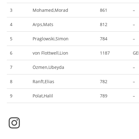
3
Mohamed,Morad
861
–
4
Arps,Mats
812
–
5
Praglowski,Simon
784
–
6
von Flottwell,Lion
1187
GE
7
Özmen,Ubeyda
–
8
Ranft,Elias
782
–
9
Polat,Halil
789
–
Instagram