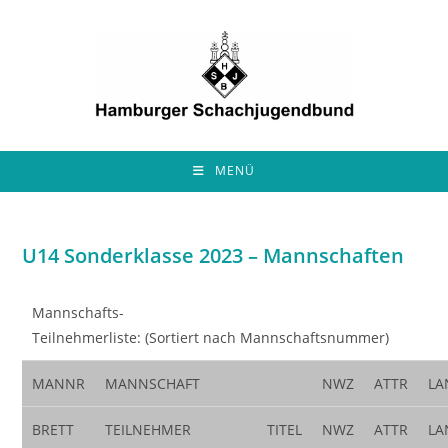
Zum
Inhalt
springen
MENÜ
U14 Sonderklasse 2023 – Mannschaften
Mannschafts-
Teilnehmerliste: (Sortiert nach Mannschaftsnummer)
MANNR
MANNSCHAFT
NWZ
ATTR
LA
BRETT
TEILNEHMER
TITEL
NWZ
ATTR
LA