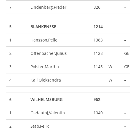
7
Lindenberg,Frederi
826
–
5
BLANKENESE
1214
1
Hansson,Pelle
1383
–
2
Offenbächer,Julius
1128
GE
3
Polster,Martha
1145
W
GE
4
Kail,Oleksandra
W
–
6
WILHELMSBURG
962
1
Osdautaj,Valentin
1040
–
2
Stab,Felix
–