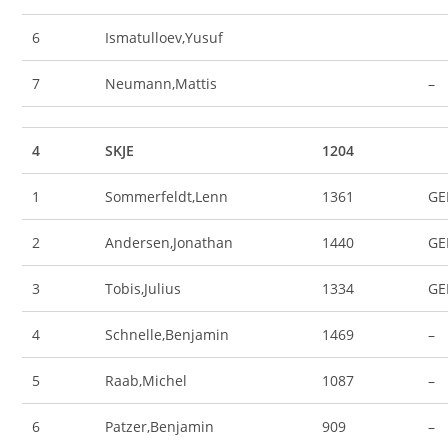
6
Ismatulloev,Yusuf
7
Neumann,Mattis
–
4
SKJE
1204
1
Sommerfeldt,Lenn
1361
GE
2
Andersen,Jonathan
1440
GE
3
Tobis,Julius
1334
GE
4
Schnelle,Benjamin
1469
–
5
Raab,Michel
1087
–
6
Patzer,Benjamin
909
–