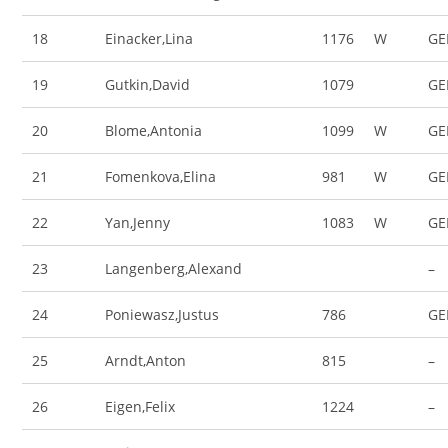
18
Einacker,Lina
1176
W
GE
19
Gutkin,David
1079
GE
20
Blome,Antonia
1099
W
GE
21
Fomenkova,Elina
981
W
GE
22
Yan,Jenny
1083
W
GE
23
Langenberg,Alexand
–
24
Poniewasz,Justus
786
GE
25
Arndt,Anton
815
–
26
Eigen,Felix
1224
–