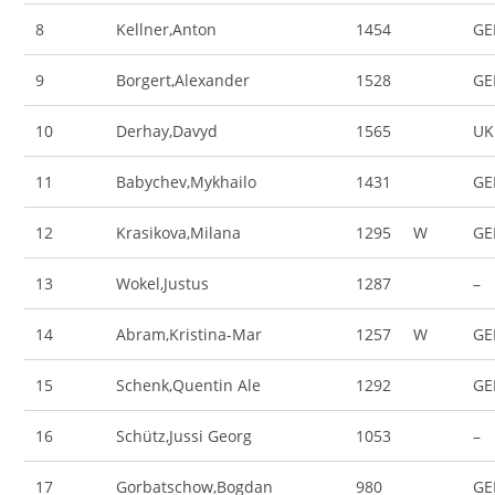
8
Kellner,Anton
1454
GE
9
Borgert,Alexander
1528
GE
10
Derhay,Davyd
1565
UK
11
Babychev,Mykhailo
1431
GE
12
Krasikova,Milana
1295
W
GE
13
Wokel,Justus
1287
–
14
Abram,Kristina-Mar
1257
W
GE
15
Schenk,Quentin Ale
1292
GE
16
Schütz,Jussi Georg
1053
–
17
Gorbatschow,Bogdan
980
GE