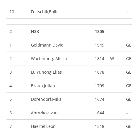
10
Foitschik,Bolle
–
2
HSK
1305
1
Goldmann,David
1949
GE
2
Wartenberg,Alissa
1814
W
GE
3
Lu,Yunong Elias
1878
GE
4
Braun,Julian
1709
GE
5
Dorendorf,Mika
1674
GE
6
Ahryzkov,Ivan
1644
–
7
Haertel,Leon
1518
GE