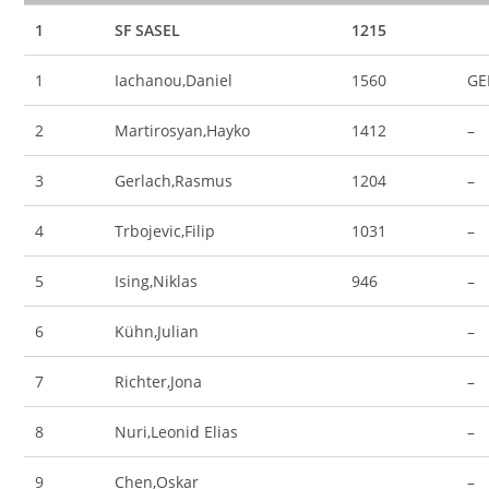
1
SF SASEL
1215
1
Iachanou,Daniel
1560
GE
2
Martirosyan,Hayko
1412
–
3
Gerlach,Rasmus
1204
–
4
Trbojevic,Filip
1031
–
5
Ising,Niklas
946
–
6
Kühn,Julian
–
7
Richter,Jona
–
8
Nuri,Leonid Elias
–
9
Chen,Oskar
–