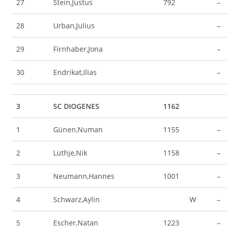
27
Stein,Justus
792
–
28
Urban,Julius
–
29
Firnhaber,Jona
–
30
Endrikat,Ilias
–
3
SC DIOGENES
1162
1
Günen,Numan
1155
–
2
Lüthje,Nik
1158
–
3
Neumann,Hannes
1001
–
4
Schwarz,Aylin
W
–
5
Escher,Natan
1223
–