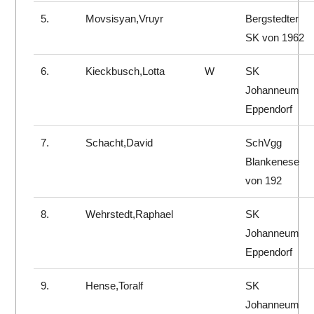
5.
Movsisyan,Vruyr
Bergstedter
SK von 1962
6.
Kieckbusch,Lotta
W
SK
Johanneum
Eppendorf
7.
Schacht,David
SchVgg
Blankenese
von 192
8.
Wehrstedt,Raphael
SK
Johanneum
Eppendorf
9.
Hense,Toralf
SK
Johanneum