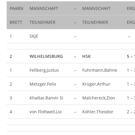
PAARN
MANNSCHAFT
–
MANNSCHAFT
ERG
BRETT
TEILNEHMER
–
TEILNEHMER
ERG
1
SKJE
–
–
2
WILHELMSBURG
–
HSK
5 – 
1
Fellberg,Justus
–
Fuhrmann,Bahne
1 – 
2
Metzger,Felix
–
Krüger,Arthur
1 – 
3
Khattar,Ranvir Si
–
Malchereck,Zion
1 – 
4
von Flottwell,Lio
–
Köhler,Theodor
2 – 