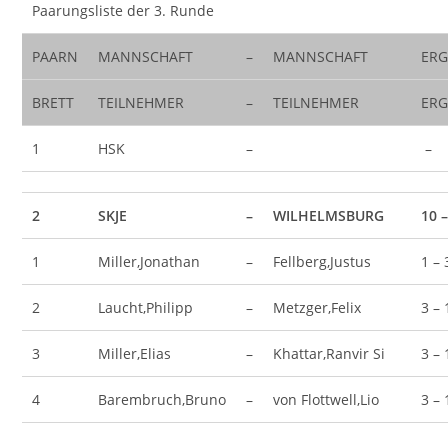
Paarungsliste der 3. Runde
PAARN
MANNSCHAFT
–
MANNSCHAFT
ERG
BRETT
TEILNEHMER
–
TEILNEHMER
ERG
1
HSK
–
–
2
SKJE
–
WILHELMSBURG
10 –
1
Miller,Jonathan
–
Fellberg,Justus
1 – 
2
Laucht,Philipp
–
Metzger,Felix
3 – 
3
Miller,Elias
–
Khattar,Ranvir Si
3 – 
4
Barembruch,Bruno
–
von Flottwell,Lio
3 – 