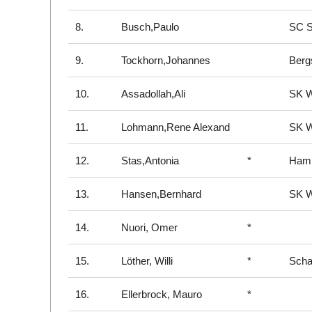
8.
Busch,Paulo
SC S
9.
Tockhorn,Johannes
Berg
10.
Assadollah,Ali
SK W
11.
Lohmann,Rene Alexand
SK W
12.
Stas,Antonia
*
Hamb
13.
Hansen,Bernhard
SK W
14.
Nuori, Omer
*
15.
Löther, Willi
*
Scha
16.
Ellerbrock, Mauro
*