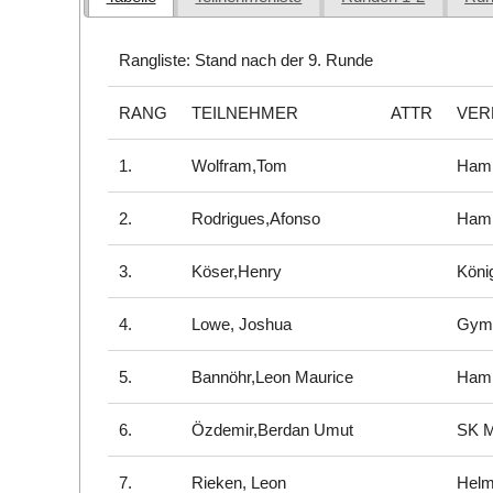
Rangliste: Stand nach der 9. Runde
RANG
TEILNEHMER
ATTR
VER
1.
Wolfram,Tom
Hamb
2.
Rodrigues,Afonso
Hamb
3.
Köser,Henry
Köni
4.
Lowe, Joshua
Gymn
5.
Bannöhr,Leon Maurice
Hamb
6.
Özdemir,Berdan Umut
SK M
7.
Rieken, Leon
Helm