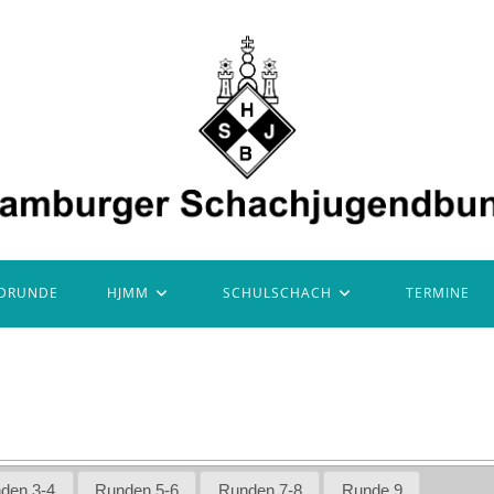
DRUNDE
HJMM
SCHULSCHACH
TERMINE
den 3-4
Runden 5-6
Runden 7-8
Runde 9