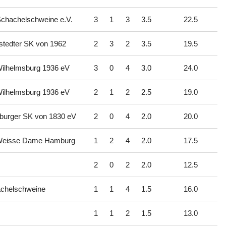
chachelschweine e.V.
3
1
3
3.5
22.5
stedter SK von 1962
2
3
2
3.5
19.5
ilhelmsburg 1936 eV
3
0
4
3.0
24.0
ilhelmsburg 1936 eV
2
1
2
2.5
19.0
urger SK von 1830 eV
2
0
4
2.0
20.0
eisse Dame Hamburg
1
2
4
2.0
17.5
2
0
2
2.0
12.5
chelschweine
1
1
4
1.5
16.0
1
1
2
1.5
13.0