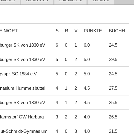
EIN/ORT
S
R
V
PUNKTE
BUCHH
urger SK von 1830 eV
6
0
1
6.0
24.5
urger SK von 1830 eV
5
0
2
5.0
29.5
gsspr. SC.1984 e.V.
5
0
2
5.0
24.5
asium Hummelsbüttel
4
1
2
4.5
27.5
urger SK von 1830 eV
4
1
2
4.5
25.5
armstorf GW Harburg
3
2
2
4.0
26.5
ut-Schmidt-Gymnasium
4
0
3
4.0
21.5