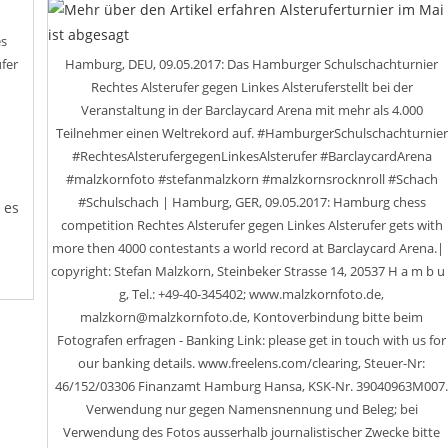
Los!
es
fer
Hamburg, DEU, 09.05.2017: Das Hamburger Schulschachturnier
Rechtes Alsterufer gegen Linkes Alsteruferstellt bei der
Veranstaltung in der Barclaycard Arena mit mehr als 4.000
Teilnehmer einen Weltrekord auf. #HamburgerSchulschachturnier
#RechtesAlsterufergegenLinkesAlsterufer #BarclaycardArena
#malzkornfoto #stefanmalzkorn #malzkornsrocknroll #Schach
#Schulschach | Hamburg, GER, 09.05.2017: Hamburg chess
 es
competition Rechtes Alsterufer gegen Linkes Alsterufer gets with
more then 4000 contestants a world record at Barclaycard Arena.| 
copyright: Stefan Malzkorn, Steinbeker Strasse 14, 20537 H a m b u 
g, Tel.: +49-40-345402; www.malzkornfoto.de,
malzkorn@malzkornfoto.de, Kontoverbindung bitte beim
Fotografen erfragen - Banking Link: please get in touch with us for
our banking details. www.freelens.com/clearing, Steuer-Nr:
46/152/03306 Finanzamt Hamburg Hansa, KSK-Nr. 39040963M007
Verwendung nur gegen Namensnennung und Beleg; bei
Verwendung des Fotos ausserhalb journalistischer Zwecke bitte