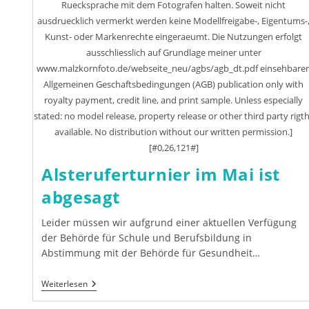
Ruecksprache mit dem Fotografen halten. Soweit nicht
ausdruecklich vermerkt werden keine Modellfreigabe-, Eigentums-
Kunst- oder Markenrechte eingeraeumt. Die Nutzungen erfolgt
ausschliesslich auf Grundlage meiner unter
www.malzkornfoto.de/webseite_neu/agbs/agb_dt.pdf einsehbare
Allgemeinen Geschaftsbedingungen (AGB) publication only with
royalty payment, credit line, and print sample. Unless especially
stated: no model release, property release or other third party rigt
available. No distribution without our written permission.]
[#0,26,121#]
Alsteruferturnier im Mai ist
abgesagt
Leider müssen wir aufgrund einer aktuellen Verfügung
der Behörde für Schule und Berufsbildung in
Abstimmung mit der Behörde für Gesundheit…
Alsteruferturnier
Weiterlesen
Im
Mai