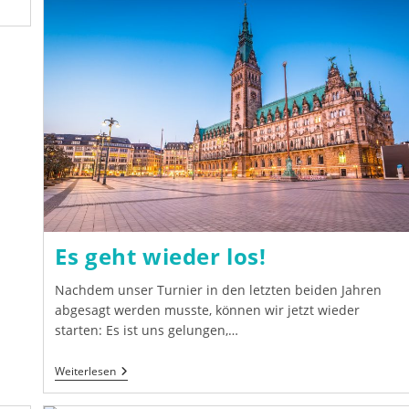
Linke
Alsterufer
Baut
Die
Führung
Aus
Es geht wieder los!
Nachdem unser Turnier in den letzten beiden Jahren
abgesagt werden musste, können wir jetzt wieder
starten: Es ist uns gelungen,…
Es
Weiterlesen
Geht
Wieder