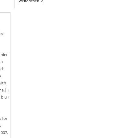
Anmeldung
Weiterlesen
Für
Das
Alsteruferturnier
2019
Freigeschaltet!
ier
0
nier
na
ach
s
with
a.| [
 b u r
m
s for
:
007.