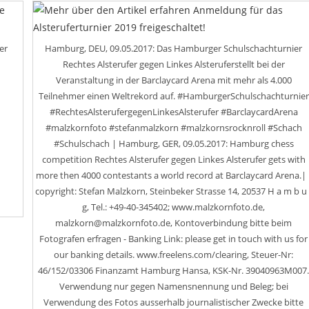
Ist
Abgesagt
er
Hamburg, DEU, 09.05.2017: Das Hamburger Schulschachturnier
Rechtes Alsterufer gegen Linkes Alsteruferstellt bei der
Veranstaltung in der Barclaycard Arena mit mehr als 4.000
Teilnehmer einen Weltrekord auf. #HamburgerSchulschachturnier
#RechtesAlsterufergegenLinkesAlsterufer #BarclaycardArena
#malzkornfoto #stefanmalzkorn #malzkornsrocknroll #Schach
#Schulschach | Hamburg, GER, 09.05.2017: Hamburg chess
competition Rechtes Alsterufer gegen Linkes Alsterufer gets with
more then 4000 contestants a world record at Barclaycard Arena.| 
copyright: Stefan Malzkorn, Steinbeker Strasse 14, 20537 H a m b u 
g, Tel.: +49-40-345402; www.malzkornfoto.de,
malzkorn@malzkornfoto.de, Kontoverbindung bitte beim
Fotografen erfragen - Banking Link: please get in touch with us for
our banking details. www.freelens.com/clearing, Steuer-Nr:
46/152/03306 Finanzamt Hamburg Hansa, KSK-Nr. 39040963M007
Verwendung nur gegen Namensnennung und Beleg; bei
Verwendung des Fotos ausserhalb journalistischer Zwecke bitte