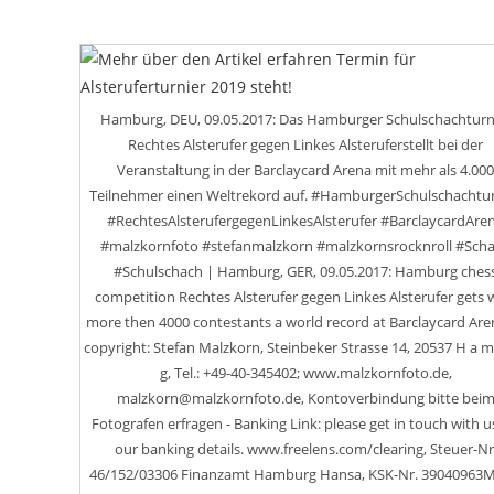
Hamburg, DEU, 09.05.2017: Das Hamburger Schulschachturn
Rechtes Alsterufer gegen Linkes Alsteruferstellt bei der
Veranstaltung in der Barclaycard Arena mit mehr als 4.00
Teilnehmer einen Weltrekord auf. #HamburgerSchulschachtur
#RechtesAlsterufergegenLinkesAlsterufer #BarclaycardAre
#malzkornfoto #stefanmalzkorn #malzkornsrocknroll #Sch
#Schulschach | Hamburg, GER, 09.05.2017: Hamburg ches
competition Rechtes Alsterufer gegen Linkes Alsterufer gets 
more then 4000 contestants a world record at Barclaycard Aren
copyright: Stefan Malzkorn, Steinbeker Strasse 14, 20537 H a m
g, Tel.: +49-40-345402; www.malzkornfoto.de,
malzkorn@malzkornfoto.de, Kontoverbindung bitte bei
Fotografen erfragen - Banking Link: please get in touch with u
our banking details. www.freelens.com/clearing, Steuer-Nr
46/152/03306 Finanzamt Hamburg Hansa, KSK-Nr. 39040963M