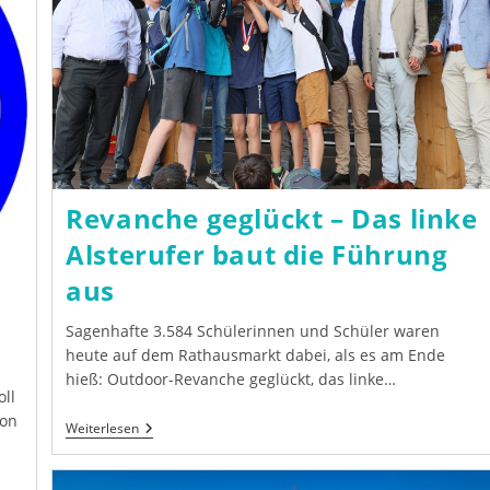
Revanche geglückt – Das linke
Alsterufer baut die Führung
aus
Sagenhafte 3.584 Schülerinnen und Schüler waren
heute auf dem Rathausmarkt dabei, als es am Ende
hieß: Outdoor-Revanche geglückt, das linke…
oll
hon
Revanche
Weiterlesen
Geglückt
–
Das