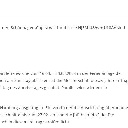
ür den
Schönhagen-Cup
sowie für die die
HJEM U8/w + U10/w
sind
Märzferienwoche vom 16.03. – 23.03.2024 in der Ferienanlage der
n am Samstag abreisen, ist die Meisterschaft dieses Jahr ein Tag
tag des Anreisetages gespielt. Parallel wird wieder der
n Hamburg ausgetragen. Ein Verein der die Ausrichtung übernehm
 sich bitte bis zum 27.02. an
jeanette [at] hsjb [dot] de
. Die
ch in diesem Beitrag veröffentlicht.