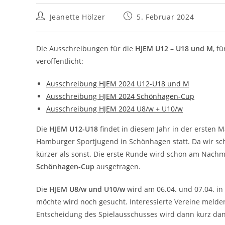
Beitrags-
Beitrag
Jeanette Hölzer
5. Februar 2024
Autor:
veröffentlicht:
Die Ausschreibungen für die
HJEM U12 – U18 und M
, f
veröffentlicht:
Ausschreibung HJEM 2024 U12-U18 und M
Ausschreibung HJEM 2024 Schönhagen-Cup
Ausschreibung HJEM 2024 U8/w + U10/w
Die
HJEM U12-U18
findet in diesem Jahr in der ersten 
Hamburger Sportjugend in Schönhagen statt. Da wir scho
kürzer als sonst. Die erste Runde wird schon am Nachmit
Schönhagen-Cup
ausgetragen.
Die
HJEM U8/w und U10/w
wird am 06.04. und 07.04. i
möchte wird noch gesucht. Interessierte Vereine melden
Entscheidung des Spielausschusses wird dann kurz dana