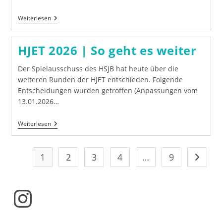
HJMM
Weiterlesen
2026
|
Sonderklassen
HJET 2026 | So geht es weiter
&
U12
Basisklassen
Der Spielausschuss des HSJB hat heute über die
|
weiteren Runden der HJET entschieden. Folgende
Ausschreibung
Entscheidungen wurden getroffen (Anpassungen vom
13.01.2026…
HJET
Weiterlesen
2026
|
So
Geht
1
2
3
4
…
9
Gehe zu
Es
Weiter
Instagram