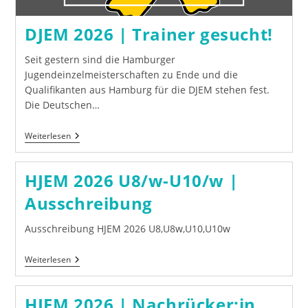
DJEM 2026 | Trainer gesucht!
Seit gestern sind die Hamburger
Jugendeinzelmeisterschaften zu Ende und die
Qualifikanten aus Hamburg für die DJEM stehen fest.
Die Deutschen…
DJEM
Weiterlesen
2026
|
Trainer
HJEM 2026 U8/w-U10/w |
Gesucht!
Ausschreibung
Ausschreibung HJEM 2026 U8,U8w,U10,U10w
HJEM
Weiterlesen
2026
U8/w-
U10/w
HJEM 2026 | Nachrücker:in
|