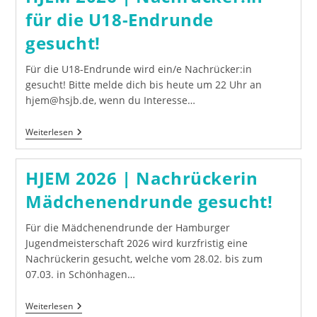
Ausschreibung
für die U18-Endrunde
gesucht!
Für die U18-Endrunde wird ein/e Nachrücker:in
gesucht! Bitte melde dich bis heute um 22 Uhr an
hjem@hsjb.de, wenn du Interesse…
HJEM
Weiterlesen
2026
|
Nachrücker:in
HJEM 2026 | Nachrückerin
Für
Die
Mädchenendrunde gesucht!
U18-
Endrunde
Gesucht!
Für die Mädchenendrunde der Hamburger
Jugendmeisterschaft 2026 wird kurzfristig eine
Nachrückerin gesucht, welche vom 28.02. bis zum
07.03. in Schönhagen…
HJEM
Weiterlesen