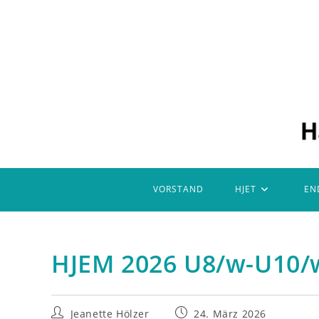
Zum
Inhalt
springen
VORSTAND
HJET
EN
HJEM 2026 U8/w-U10/
Beitrags-
Beitrag
Jeanette Hölzer
24. März 2026