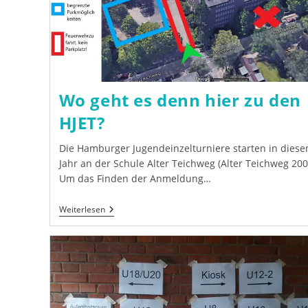
Wo geht es denn hier zu den
HJET?
Die Hamburger Jugendeinzelturniere starten in dies
Jahr an der Schule Alter Teichweg (Alter Teichweg 200
Um das Finden der Anmeldung…
Wo
Weiterlesen
Geht
Es
Denn
Hier
Zu
Den
HJET?