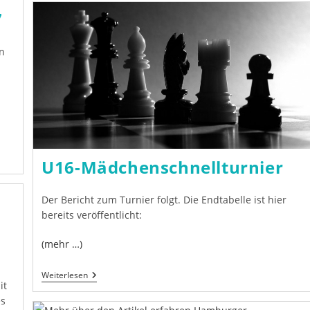
Veröffentlicht
7
n
U16-Mädchenschnellturnier
Der Bericht zum Turnier folgt. Die Endtabelle ist hier
bereits veröffentlicht:
(mehr …)
U16-
Weiterlesen
it
Mädchenschnellturnier
es