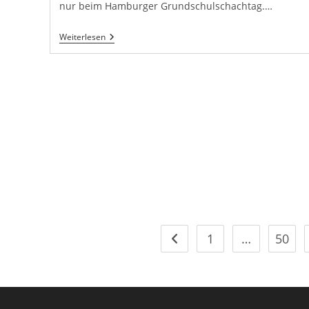
nur beim Hamburger Grundschulschachtag.…
Beste
Weiterlesen
Hamburger
Grundschüler
Ermittelt
1
…
50
Gehe zur vorherigen Seite