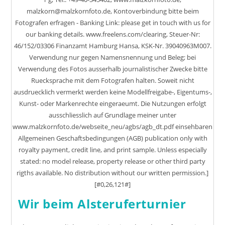
malzkorn@malzkornfoto.de, Kontoverbindung bitte beim
Fotografen erfragen - Banking Link: please get in touch with us for
our banking details. www.freelens.com/clearing, Steuer-Nr:
46/152/03306 Finanzamt Hamburg Hansa, KSK-Nr. 39040963M007.
Verwendung nur gegen Namensnennung und Beleg; bei
Verwendung des Fotos ausserhalb journalistischer Zwecke bitte
Ruecksprache mit dem Fotografen halten. Soweit nicht
ausdruecklich vermerkt werden keine Modellfreigabe-, Eigentums-,
Kunst- oder Markenrechte eingeraeumt. Die Nutzungen erfolgt
ausschliesslich auf Grundlage meiner unter
www.malzkornfoto.de/webseite_neu/agbs/agb_dt.pdf einsehbaren
Allgemeinen Geschaftsbedingungen (AGB) publication only with
royalty payment, credit line, and print sample. Unless especially
stated: no model release, property release or other third party
rigths available. No distribution without our written permission.]
[#0,26,121#]
Wir beim Alsteruferturnier