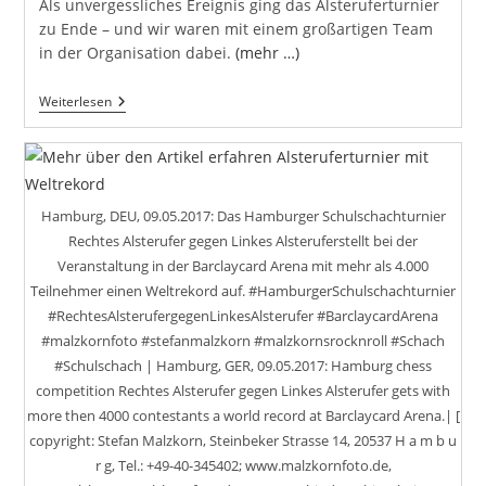
Als unvergessliches Ereignis ging das Alsteruferturnier
zu Ende – und wir waren mit einem großartigen Team
in der Organisation dabei.
(mehr …)
Wir
Weiterlesen
Beim
Alsteruferturnier
Hamburg, DEU, 09.05.2017: Das Hamburger Schulschachturnier
Rechtes Alsterufer gegen Linkes Alsteruferstellt bei der
Veranstaltung in der Barclaycard Arena mit mehr als 4.000
Teilnehmer einen Weltrekord auf. #HamburgerSchulschachturnier
#RechtesAlsterufergegenLinkesAlsterufer #BarclaycardArena
#malzkornfoto #stefanmalzkorn #malzkornsrocknroll #Schach
#Schulschach | Hamburg, GER, 09.05.2017: Hamburg chess
competition Rechtes Alsterufer gegen Linkes Alsterufer gets with
more then 4000 contestants a world record at Barclaycard Arena.| [
copyright: Stefan Malzkorn, Steinbeker Strasse 14, 20537 H a m b u
r g, Tel.: +49-40-345402; www.malzkornfoto.de,