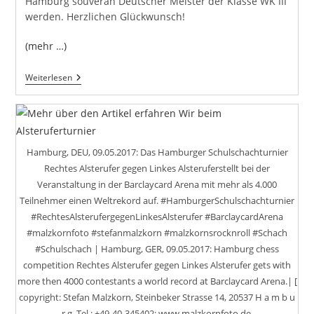
Hamburg souverän Deutscher Meister der Klasse WK III
werden. Herzlichen Glückwunsch!
(mehr …)
Brecht-
Weiterlesen
Gymnasium
Ist
Deutscher
Schulschachmeister
2017!
Hamburg, DEU, 09.05.2017: Das Hamburger Schulschachturnier
Rechtes Alsterufer gegen Linkes Alsteruferstellt bei der
Veranstaltung in der Barclaycard Arena mit mehr als 4.000
Teilnehmer einen Weltrekord auf. #HamburgerSchulschachturnier
#RechtesAlsterufergegenLinkesAlsterufer #BarclaycardArena
#malzkornfoto #stefanmalzkorn #malzkornsrocknroll #Schach
#Schulschach | Hamburg, GER, 09.05.2017: Hamburg chess
competition Rechtes Alsterufer gegen Linkes Alsterufer gets with
more then 4000 contestants a world record at Barclaycard Arena.| [
copyright: Stefan Malzkorn, Steinbeker Strasse 14, 20537 H a m b u
r g, Tel.: +49-40-345402; www.malzkornfoto.de,