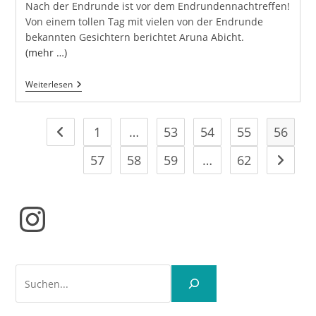
Nach der Endrunde ist vor dem Endrundennachtreffen!
Von einem tollen Tag mit vielen von der Endrunde
bekannten Gesichtern berichtet Aruna Abicht.
(mehr …)
Endrundennachtreffen
Weiterlesen
2017
1
…
53
54
55
56
Gehe zur vorherigen Seite
57
58
59
…
62
Gehe zu
Instagram
Suchen