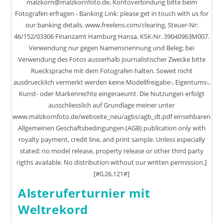
malzkorn@malzkornfoto.de, Kontoverbindung bitte beim
Fotografen erfragen - Banking Link: please get in touch with us for
our banking details. www.freelens.com/clearing, Steuer-Nr:
46/152/03306 Finanzamt Hamburg Hansa, KSK-Nr. 39040963M007.
Verwendung nur gegen Namensnennung und Beleg; bei
Verwendung des Fotos ausserhalb journalistischer Zwecke bitte
Ruecksprache mit dem Fotografen halten. Soweit nicht
ausdruecklich vermerkt werden keine Modellfreigabe-, Eigentums-,
Kunst- oder Markenrechte eingeraeumt. Die Nutzungen erfolgt
ausschliesslich auf Grundlage meiner unter
www.malzkornfoto.de/webseite_neu/agbs/agb_dt.pdf einsehbaren
Allgemeinen Geschaftsbedingungen (AGB) publication only with
royalty payment, credit line, and print sample. Unless especially
stated: no model release, property release or other third party
rigths available. No distribution without our written permission.]
[#0,26,121#]
Alsteruferturnier mit
Weltrekord