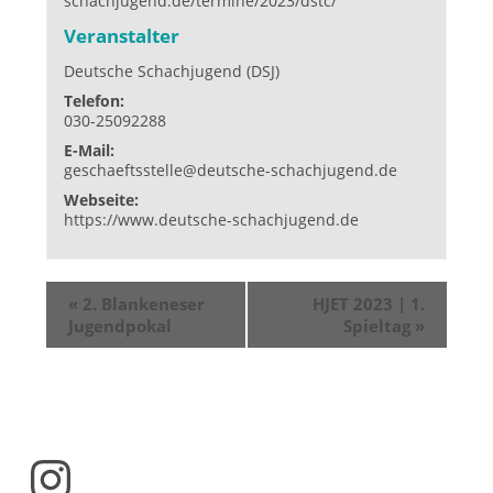
schachjugend.de/termine/2023/dstc/
Veranstalter
Deutsche Schachjugend (DSJ)
Telefon:
030-25092288
E-Mail:
geschaeftsstelle@deutsche-schachjugend.de
Webseite:
https://www.deutsche-schachjugend.de
«
2. Blankeneser
HJET 2023 | 1.
Jugendpokal
Spieltag
»
Instagram