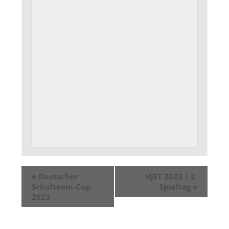
«
Deutscher
HJET 2023 | 2.
Schulteam-Cup
Spieltag
»
2023