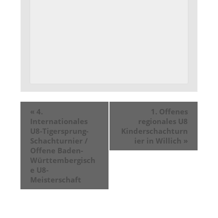
«
4.
1. Offenes
Internationales
regionales U8
U8-Tigersprung-
Kinderschachturn
Schachturnier /
ier in Willich
»
Offene Baden-
Württembergisch
e U8-
Meisterschaft