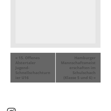
«
15. Offenes
Hamburger
Alstertaler
Mannschaftsmeist
Jugend-
erschaften im
Schnellschachturn
Schulschach
ier U16
(Klasse 5 und 6)
»