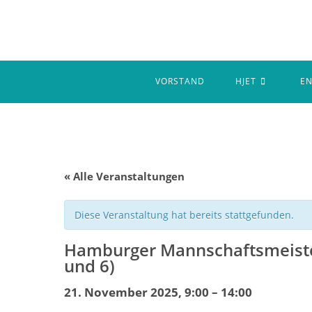
Zum
Inhalt
springen
VORSTAND
HJET
E
« Alle Veranstaltungen
Diese Veranstaltung hat bereits stattgefunden.
Hamburger Mannschaftsmeister
und 6)
21. November 2025, 9:00
–
14:00