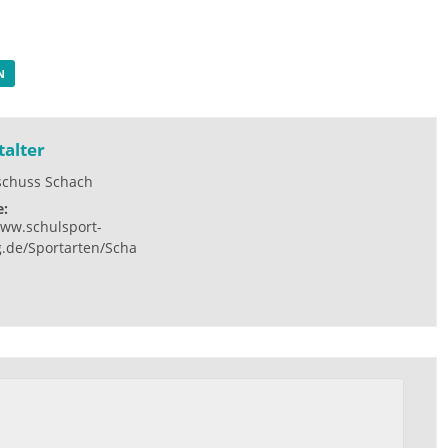
N
talter
schuss Schach
e:
www.schulsport-
.de/Sportarten/Scha