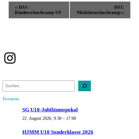
«
DSJ:
DSJ:
Kinderschachcamp U9
Mädchenschachcamp
»
Instagram
Suchen
Termine
SG U18-Jubiläumspokal
22. August 2026, 9:30
–
17:00
HJMM U10 Sonderklasse 2026