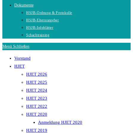
Dokumente
HSJB-Ordnung & Protokolle
HSJB-Elternratgeber
HSJB-Infoblätter
Schachtraining
Menü
Schließen
Vorstand
HJET
HJET 2026
HJET 2025
HJET 2024
HJET 2023
HJET 2022
HJET 2020
Anmeldung HJET 2020
HJET 2019