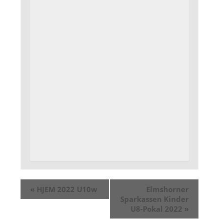
«
HJEM 2022 U10w
Elmshorner
Sparkassen Kinder
U8-Pokal 2022
»