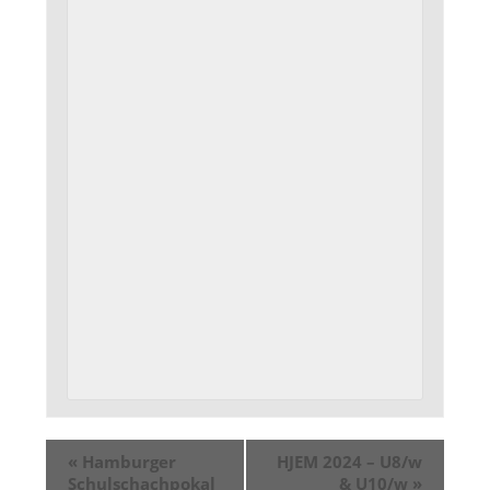
«
Hamburger
HJEM 2024 – U8/w
Schulschachpokal
& U10/w
»