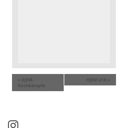
«
DJEM-
HJEM U10
»
Stichkämpfe
Instagram