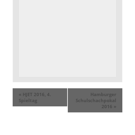
«
HJET 2016, 4.
Hamburger
Spieltag
Schulschachpokal
2016
»