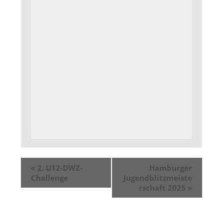
«
2. U12-DWZ-
Hamburger
Challenge
Jugendblitzmeiste
rschaft 2025
»